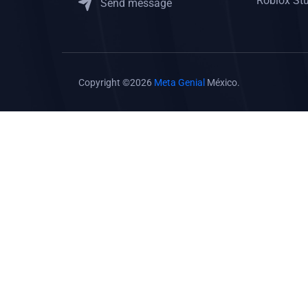
Roblox St
Send message
Copyright ©2026
Meta Genial
México.