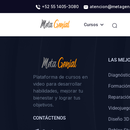
+52 55 1405-3080
atencion@metageni
Cursos
LAS MEJO
Diagnóstic
Plataforma de cursos en
video para desarrollar
Formació
habilidades, mejorar tu
Reparació
bienestar y lograr tus
objetivos.
Videojueg
CONTÁCTENOS
Diseño 3D